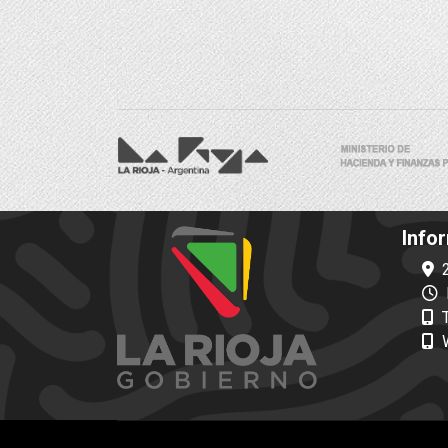
Info
2
H
T
W