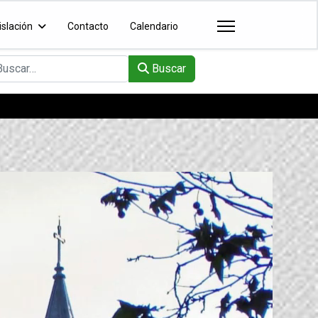
islación
Contacto
Calendario
scar
Buscar
Horario de atención de