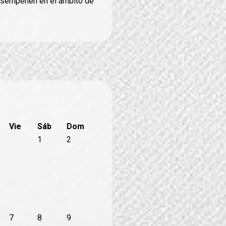
desempeñen en el ámbito de
Vie
Sáb
Dom
1
2
7
8
9